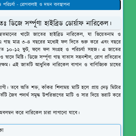
 পরিচর্যা - রোগবালাই ও দমন ব্যবস্থাপনা
 ডিজে সর্ম্পূণা হাইব্রিড ডোর্য়াফ নারিকেল।
 উন্নতমানের খাটো জাতের হাইব্রিড নারিকেল, যা ভিয়েতনাম ও
। এ গাছ মাত্র ৩–৪ বছরের মধ্যেই ফল দিতে শুরু করে এবং বছরে
ারণত ১০–১২ ফুট, ফলে ফল সংগ্রহ ও পরিচর্যা সহজ। এ জাতের
বাদে মিষ্টি। ডিজে সর্ম্পূণা গাছ বাতাস সহনশীল, রোগ প্রতিরোধ
ে সক্ষম। এই জাতটি আধুনিক নারিকেল বাগান ও বাণিজ্যিক চাষের
োগী। তবে অতি শক্ত, কাঁকর শিলাময় মাটি হলে প্রায় দেড় মিটার
তটি জৈব পদার্থ সমৃদ্ধ উপরিভাগের মাটি ও সার দিয়ে ভরাট করে
অবলম্বন করে নারিকেল চারা লাগানো যাবে।
কা