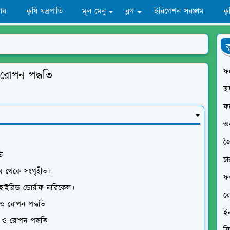
ার
কৃষি যন্ত্রপাতি
মূল মেনু
ব্লগ
ইরিগেশন সরঞ্জাম
ক
ক
ফল
 রোপন পদ্ধতি
ছা
ফ
অ
জ
তি
চা
াম থেকে সংগৃহীত।
ফ
হাইব্রিড ডোর্য়াফ নারিকেল।
র
ব ও রোপন পদ্ধতি
ইন
ব ও রোপন পদ্ধতি