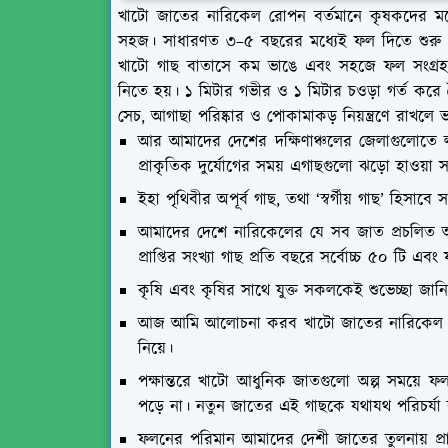
খাটো জাতের নারিকেল রোপন বর্তমানে কৃষকদের মধ্যে
সহজ। সাধারণত ৩–৫ বছরের মধ্যেই ফল দিতে শুরু 
খাটো গাছ বাতাসে কম ভাঙে এবং সহজে ফল সংগ্রহ ক
নিতে হয়। ১ মিটার গভীর ও ১ মিটার চওড়া গর্ত ক
সেচ, আগাছা পরিষ্কার ও পোকামাকড় নিয়ন্ত্রণে রাখল
আর আমাদের দেশের দক্ষিণাঞ্চলের জেলাগুলোতে ল
প্রাকৃতিক দুর্যোগের সময় এগাছগুলো ঝড়ো হাওয়া
ইহা পৃথিবীর অপূর্ব গাছ, তথা ‘স্বর্গীয় গাছ’ হিসা
আমাদের দেশে নারিকেলের যে সব জাত প্রচলিত আ
প্রাপ্তির সংখ্যা গাছ প্রতি বছরে সর্বোচ্চ ৫০ ট
কৃষি এবং কৃষির সাথে যুক্ত সকলকেই শুভেচ্ছা জ
আজ আমি আলোচনা করব খাটো জাতের নারিকেল রোপন
নিয়ে।
পক্ষান্তরে খাটো আধুনিক জাতগুলো অল্প সময়ে ফ
পড়ে না। নতুন জাতের এই গাছকে যথাযথ পরিচর
ফলনের পরিমান আমাদের দেশী জাতের তুলনায় প্রায়