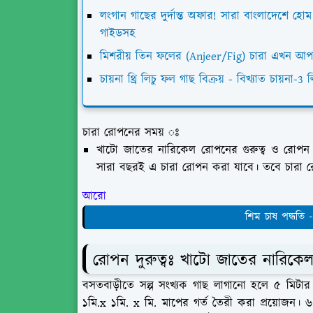
লংগান গাছের দুর্দান্ত অফার! সারা বাংলাদেশে হো
গাইডসহ
মিশরীয় তিন ফলের (Anjeer/Fig) চারা এখন আপ
চায়না থ্রি লিচু ফল গাছ বিক্রয় - বিখ্যাত চায়না-
চারা রোপনের সময় ঃ
খাটো জাতের নারিকেল রোপনের গুরুত্ব ও রোপন
সারা বছরই এ চারা রোপন করা যাবে। তবে চারা রো
আরো 
শিম চাষ পদ্ধতি 
রোপন দুরুত্বঃ
খাটো জাতের নারিকেল
বসতবাড়ীতে সল্প সংখ্যক গাছ লাগানো হলে ৫ মিটার দ
১মি.x ১মি. x মি. মাপের গর্ত তৈরী করা প্রয়োজন। ৬