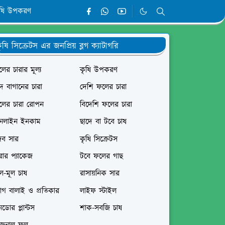
ৃষি উপকরণ
ৃষি সিক্রেটস এর জনপ্রিয় ব্লগ ক্যাটাগরি
ের চারার মূল্য
কৃষি উপকরণ
দ বাগানের চারা
দেশি ফলের চারা
লের চারা রোপন
বিদেশি ফলের চারা
নলাইন ইনকাম
ছাদে বা টবে চাষ
ৈব সার
কৃষি সিক্রেটস
রার প্যাকেজ
টবে ফলের গাছ
ল-মূল চাষ
রাসায়নিক সার
োগ বালাই ও প্রতিকার
লাইফ স্টাইল
ডোর প্লান্টস
শাক-সবজি চাষ