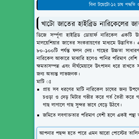
বিনা টমেটো-১২ চাষ পদ্ধতি ও
খাটো জাতের হাইব্রিড নারিকেলের জাতঃ
ডিজে সর্ম্পূণা হাইব্রিড ডোয়ার্ফ নারিকেল একটি
মালয়েশিয়ার জাতের সংকরায়ণের মাধ্যমে উদ্ভাবিত
৮০–১০০টি পর্যন্ত ফলন দেয়। গাছের উচ্চতা সাধ
নারিকেল আকারে মাঝারি হলেও পানির পরিমাণ বেশি ও স্
ক্ষমতাসম্পন্ন এবং দীর্ঘমেয়াদে উৎপাদন ধরে রাখত
জন্য অত্যন্ত লাভজনক।
মাটি ঃ
প্রায় সব ধরণের মাটি নারিকেল চাষের জন্য উপয
চওড়া ও দেড় মিটার গভীর করে গর্ত তৈরী করে গর্
গাছ লাগালে গাছ সুন্দর ভাবে বেড়ে উঠবে।
জমিতে লবণাক্ততার পরিমাণ বেশী হলে একই পন্থা 
আপনার পছন্দ হতে পারে এমন আরো পোস্টের তালি