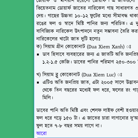
ডোয়ার্ফ’ ও ‘মালয়ান ইয়েলো ডোয়ার্ফ’। এ জাতগুলো উ
ভিয়েতনাম ডোয়ার্ফ জাতের নারিকেল গাছ সাধারণত 
দেয়। গাছের উচ্চতা ১০–১২ ফুটের মধ্যে সীমাবদ্ধ থা
রঙের ফল ও স্বাদে মিষ্টি পানির জন্য পরিচিত। 
বাণিজ্যিক নারিকেল উৎপাদনে নতুন সম্ভাবনা তৈরি কর
নারিকেলের খাটো জাত দুটি হলোঃ
ক) সিয়াম গ্রীন কোকোনাট (Dua Xiem Xanh) ঃ
ডাব হিসাবে ব্যবহারের জন্য এ জাতটি অতি জনপ্
১.২-১.৫ কেজি। ডাবের পানির পরিমাণ ২৫০-৩০০ ম
খ) সিয়াম ব্লু কোকোনাট (Dua Xiem Luc) ঃ
এটিও অতি জনপ্রিয় জাত, এটা ২০০৫ সালে উদ্ভাব
থেকে তিন বছরের মধ্যেই ফল ধরে, ফলের রং গা
মিলি।
ডাবের পানি অতি মিষ্টি এবং শেলফ লাইফ বেশী হওয়ার
ফল ধরে গড়ে ১৫০ টা। এ জাতের চারা লাগানোর দু’আড়
ফুল হতে ৭-৮ বছর সময় লাগে না।
আরো 