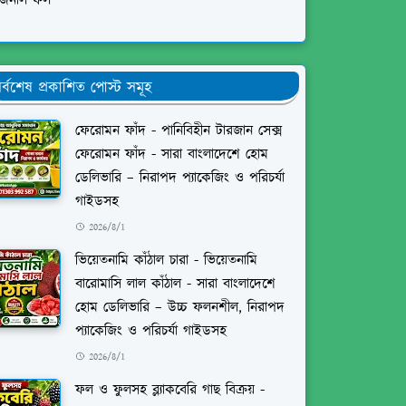
িজনাল ফল
র্বশেষ প্রকাশিত পোস্ট সমূহ
ফেরোমন ফাঁদ - পানিবিহীন টারজান সেক্স
ফেরোমন ফাঁদ - সারা বাংলাদেশে হোম
ডেলিভারি – নিরাপদ প্যাকেজিং ও পরিচর্যা
গাইডসহ
2026/8/1
ভিয়েতনামি কাঁঠাল চারা - ভিয়েতনামি
বারোমাসি লাল কাঁঠাল - সারা বাংলাদেশে
হোম ডেলিভারি – উচ্চ ফলনশীল, নিরাপদ
প্যাকেজিং ও পরিচর্যা গাইডসহ
2026/8/1
ফল ও ফুলসহ ব্ল্যাকবেরি গাছ বিক্রয় -