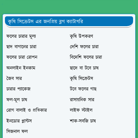
ুলো দেখুন
কৃষি সিক্রেটস এর জনপ্রিয় ব্লগ ক্যাটাগরি
ফলের চারার মূল্য
কৃষি উপকরণ
ছাদ বাগানের চারা
দেশি ফলের চারা
ফলের চারা রোপন
বিদেশি ফলের চারা
অনলাইন ইনকাম
ছাদে বা টবে চাষ
জৈব সার
কৃষি সিক্রেটস
চারার প্যাকেজ
টবে ফলের গাছ
ফল-মূল চাষ
রাসায়নিক সার
রোগ বালাই ও প্রতিকার
লাইফ স্টাইল
ইনডোর প্লান্টস
শাক-সবজি চাষ
সিজনাল ফল