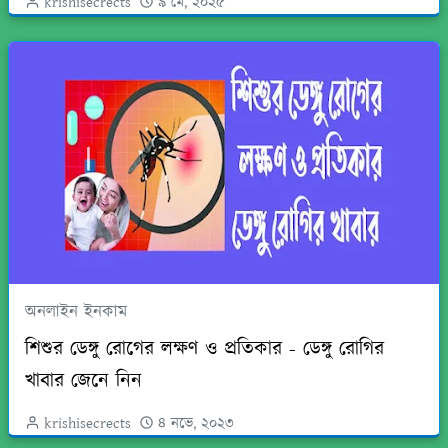
krishisecrects
৯ মে, ২০২৫
অনলাইন ইনকাম
শিশুর ডেঙ্গু রোগের লক্ষণ ও প্রতিকার - ডেঙ্গু রোগির
খাবার জেনে নিন
krishisecrects
৪ নভে, ২০২৩