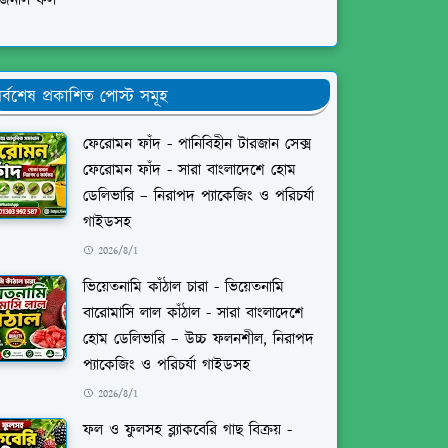
িজনাল ফল
র্বশেষ প্রকাশিত পোস্ট সমূহ
ফেরোমন ফাঁদ - পানিবিহীন টারজান সেক্স
ফেরোমন ফাঁদ - সারা বাংলাদেশে হোম
ডেলিভারি – নিরাপদ প্যাকেজিং ও পরিচর্যা
গাইডসহ
2026/8/1
ভিয়েতনামি কাঁঠাল চারা - ভিয়েতনামি
বারোমাসি লাল কাঁঠাল - সারা বাংলাদেশে
হোম ডেলিভারি – উচ্চ ফলনশীল, নিরাপদ
প্যাকেজিং ও পরিচর্যা গাইডসহ
2026/8/1
ফল ও ফুলসহ ব্ল্যাকবেরি গাছ বিক্রয় -