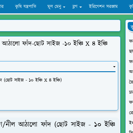
ার
কৃষি যন্ত্রপাতি
মূল মেনু
ব্লগ
ইরিগেশন সরঞ্জাম
ক
ক
ফল
 আঠালো ফাঁদ-ছোট সাইজ -১০ ইঞ্চি X ৪ ইঞ্চি
ছা
ফ
অ
 (ছোট সাইজ - ১০ ইঞ্চি X ৪ ইঞ্চি)
জ
চা
ফ
র
া/নীল আঠালো ফাঁদ (ছোট সাইজ - ১০ ইঞ্চি
ইন