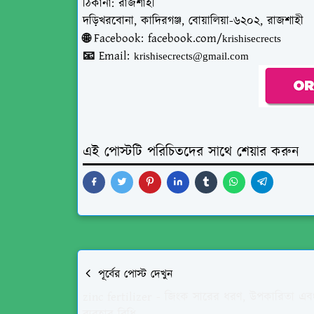
ঠিকানা: রাজশাহী
দড়িখরবোনা, কাদিরগঞ্জ, বোয়ালিয়া-৬২০২, রাজশাহী
🌐 Facebook: facebook.com/
krishisecrects
📧 Email:
krishisecrects@gmail.com
এই পোস্টটি পরিচিতদের সাথে শেয়ার করুন
পূর্বের পোস্ট দেখুন
zinc fertilizer - জিংক সারের ধরণ, উপকারিতা এব