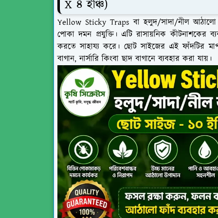
X ৪ ইঞ্চি)
Yellow Sticky Traps বা হলুদ/সাদা/নীল আঠালো ফা
পোকা দমন প্রযুক্তি। এটি রাসায়নিক কীটনাশকের ব্যব
করতে সাহায্য করে। ছোট সাইজের এই ফাঁদটির মাপ
বাগান, নার্সারি কিংবা ছাদ বাগানে ব্যবহার করা যায়।