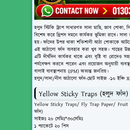
হলুদ স্টিকি ট্র্যাপ সাধারণত সাদা মাছি, জাব পোকা, ল
বিশেষ করে থ্রিপস দমনে কার্যকর ভূমিকা রাখে। সাদা রঙে
হয়। ফাঁদের উপর থাকা শক্তিশালী আঠা পোকাকে আটক
এই আঠালো ফাঁদ ব্যবহার করা খুব সহজ। গাছের উচ্চত
এটি দীর্ঘদিন কার্যকর থাকে এবং বৃষ্টি বা রোদেও স
পর্যবেক্ষণ করতে পারেন এবং প্রয়োজন অনুযায়ী ব্যবস
বালাই ব্যবস্থাপনায় (IPM) অত্যন্ত জনপ্রিয়।
হলুদ/সাদা/নীল আঠালো ফাঁদ-ছোট সাইজ -১০ ইঞ্চি X 
Yellow Sticky Traps (হলুদ ফাঁদ)
Yellow Sticky Traps/ Fly Trap Paper/ Fruit 
ফাঁদ)
সাইজঃ ২০ সেমিঃ*৩০সেমিঃ
১ প্যাকেটে ২০ পিস