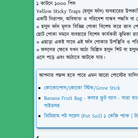
১ কাটনে ১০০০ পিস
Yellow Sticky Traps (হলুদ ফাঁদ) ব্যবহারের উপকার
একটি নিরাপদ, অবিষাক্ত ও পরিবেশ বান্ধব পদ্ধতি বা
» হলুদ ফাঁদ মূলত বিভিন্ন পোকা বিশেষ করে জাব 
ছোট পোকা দমনে ব্যবহারে বিশেষ কার্যকরী ভূমিকা রা
» এছাড়া একই সাথে এই ফাঁদ পোকার উপস্থিতি ও প
» ফসলের ক্ষেতে যখন আঠা মিশ্রিত হলুদ শিট বা হলুদ
এসে পড়ে এবং আঠাতে আটকে যায়।
আপনার পছন্দ হতে পারে এমন আরো পোস্টের তালি
কোকোপোল/কোকো স্টিক/Grow Stick
Banana Fruit Bag - কলার ফ্রুট ব্যাগ - সারা বা
গাইডসহ
প্রিমিয়াম পট সয়েল (Pot Soil) ১ কেজি প্যাক | ট