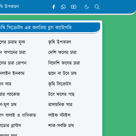
ৃষি উপকরণ
ৃষি সিক্রেটস এর জনপ্রিয় ব্লগ ক্যাটাগরি
ের চারার মূল্য
কৃষি উপকরণ
দ বাগানের চারা
দেশি ফলের চারা
লের চারা রোপন
বিদেশি ফলের চারা
নলাইন ইনকাম
ছাদে বা টবে চাষ
ৈব সার
কৃষি সিক্রেটস
রার প্যাকেজ
টবে ফলের গাছ
ল-মূল চাষ
রাসায়নিক সার
োগ বালাই ও প্রতিকার
লাইফ স্টাইল
ডোর প্লান্টস
শাক-সবজি চাষ