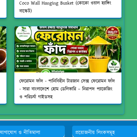
Coco Wall Hanging Busket (কোকো ওয়াল হ্যাঙ্গিং
বাস্কেট)
ফেরোমন ফাঁদ - পানিবিহীন টারজান সেক্স ফেরোমন ফাঁদ
- সারা বাংলাদেশে হোম ডেলিভারি – নিরাপদ প্যাকেজিং
ও পরিচর্যা গাইডসহ
যোগাযোগ ও নীতিমালা
প্রয়োজনীয় লিংকসমূহ