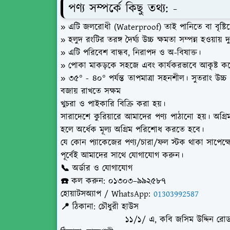
পণ্য সম্পর্কে কিছু তথ্য: -
» এটি জলরোধী (Waterproof) তাই পানিতে বা বৃষ্টিত
» হলুদ রংটির তরঙ্গ দৈর্ঘ্য উচ্চ ক্ষমতা সম্পন্ন হওয়ায়
» এটি পরিবেশ বান্ধব, নিরাপদ ও অ-বিষাক্ত।
» পোকা মাকড়কে সহজে এবং কার্যকরভাবে আকৃষ্ট ক
» ৩৫° - ৪০° পর্যন্ত তাপমাত্রা সহনশীল। সুতরাং উচ্চ
বজায় রাখতে সক্ষম
খুচরা ও পাইকারি বিক্রি করা হয়।
সারাদেশে কুরিয়ারে আমাদের পণ্য পাঠানো হয়। অগ্রিম
হলে অর্ধেক মূল্য অগ্রিম পরিশোধ করতে হবে।
যে কোন প্যাকেজের
পণ্য/চারা/ফল
স্টক থাকা সাপেক্ষ
পূর্বেই আমাদের সাথে যোগাযোগ করুন।
📞 অর্ডার ও যোগাযোগ
☎️ কল করুন: ০১৩০৩–৯৯২৫৮৭
হোয়াটসঅ্যাপ / WhatsApp:
01303992587
📍 ঠিকানা: চৌধুরী হাউস
১১/১/ এ, কবি জসিম উদ্দিন রোড, মতি