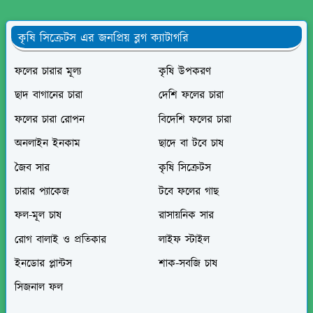
কৃষি সিক্রেটস এর জনপ্রিয় ব্লগ ক্যাটাগরি
ফলের চারার মূল্য
কৃষি উপকরণ
ছাদ বাগানের চারা
দেশি ফলের চারা
ফলের চারা রোপন
বিদেশি ফলের চারা
অনলাইন ইনকাম
ছাদে বা টবে চাষ
জৈব সার
কৃষি সিক্রেটস
চারার প্যাকেজ
টবে ফলের গাছ
ফল-মূল চাষ
রাসায়নিক সার
রোগ বালাই ও প্রতিকার
লাইফ স্টাইল
ইনডোর প্লান্টস
শাক-সবজি চাষ
সিজনাল ফল