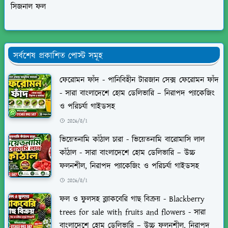
সিজনাল ফল
সর্বশেষ প্রকাশিত পোস্ট সমূহ
ফেরোমন ফাঁদ - পানিবিহীন টারজান সেক্স ফেরোমন ফাঁদ
- সারা বাংলাদেশে হোম ডেলিভারি – নিরাপদ প্যাকেজিং
ও পরিচর্যা গাইডসহ
2026/8/1
ভিয়েতনামি কাঁঠাল চারা - ভিয়েতনামি বারোমাসি লাল
কাঁঠাল - সারা বাংলাদেশে হোম ডেলিভারি – উচ্চ
ফলনশীল, নিরাপদ প্যাকেজিং ও পরিচর্যা গাইডসহ
2026/8/1
ফল ও ফুলসহ ব্ল্যাকবেরি গাছ বিক্রয় - Blackberry
trees for sale with fruits and flowers - সারা
বাংলাদেশে হোম ডেলিভারি – উচ্চ ফলনশীল, নিরাপদ