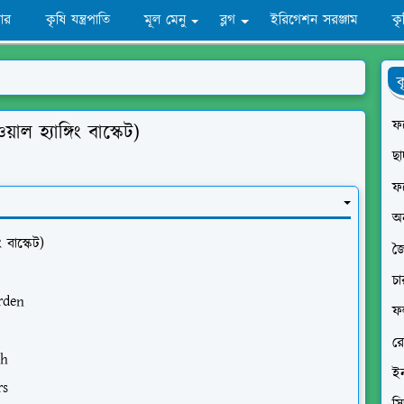
ার
কৃষি যন্ত্রপাতি
মূল মেনু
ব্লগ
ইরিগেশন সরঞ্জাম
ক
ক
ফল
হ্যাঙ্গিং বাস্কেট)
ছা
ফ
অ
বাস্কেট)
জ
চা
arden
ফ
র
esh
ইন
ers