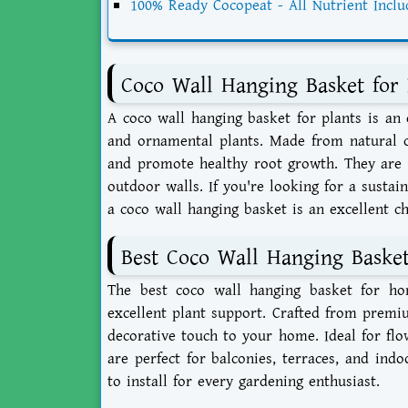
100% Ready Cocopeat - All Nutrient Inclu
Coco Wall Hanging Basket for
A
coco wall hanging basket for plants
is an 
and ornamental plants. Made from natural co
and promote healthy root growth. They are p
outdoor walls. If you're looking for a susta
a coco wall hanging basket is an excellent ch
Best Coco Wall Hanging Bask
The
best coco wall hanging basket for h
excellent plant support. Crafted from premi
decorative touch to your home. Ideal for flow
are perfect for balconies, terraces, and indo
to install for every gardening enthusiast.