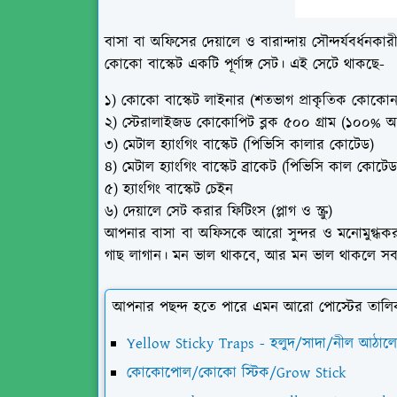
বাসা বা অফিসের দেয়ালে ও বারান্দায় সৌন্দর্যবর্ধনকা
কোকো বাস্কেট একটি পূর্ণাঙ্গ সেট। এই সেটে থাকছে-
১) কোকো বাস্কেট লাইনার (শতভাগ প্রাকৃতিক কোকোন
২) স্টেরালাইজড কোকোপিট ব্লক ৫০০ গ্রাম (১০০% অ
৩) মেটাল হ্যাংগিং বাস্কেট (পিভিসি কালার কোটেড)
৪) মেটাল হ্যাংগিং বাস্কেট ব্রাকেট (পিভিসি কাল কোটেড
৫) হ্যাংগিং বাস্কেট চেইন
৬) দেয়ালে সেট করার ফিটিংস (প্লাগ ও স্ক্রু)
আপনার বাসা বা অফিসকে আরো সুন্দর ও মনোমুগ্ধকর করত
গাছ লাগান। মন ভাল থাকবে, আর মন ভাল থাকলে সব
আপনার পছন্দ হতে পারে এমন আরো পোস্টের তালি
Yellow Sticky Traps - হলুদ/সাদা/নীল আঠালো 
কোকোপোল/কোকো স্টিক/Grow Stick