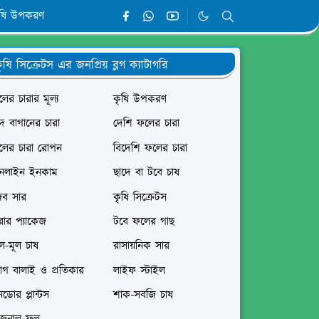
ৃষি উপকরণ
ৃষি সিক্রেটস এর জনপ্রিয় ব্লগ ক্যাটাগরি
ের চারার মূল্য
কৃষি উপকরণ
দ বাগানের চারা
দেশি ফলের চারা
লের চারা রোপন
বিদেশি ফলের চারা
নলাইন ইনকাম
ছাদে বা টবে চাষ
ৈব সার
কৃষি সিক্রেটস
রার প্যাকেজ
টবে ফলের গাছ
ল-মূল চাষ
রাসায়নিক সার
োগ বালাই ও প্রতিকার
লাইফ স্টাইল
ডোর প্লান্টস
শাক-সবজি চাষ