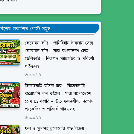
িজনাল ফল
র্বশেষ প্রকাশিত পোস্ট সমূহ
ফেরোমন ফাঁদ - পানিবিহীন টারজান সেক্স
ফেরোমন ফাঁদ - সারা বাংলাদেশে হোম
ডেলিভারি – নিরাপদ প্যাকেজিং ও পরিচর্যা
গাইডসহ
2026/8/1
ভিয়েতনামি কাঁঠাল চারা - ভিয়েতনামি
বারোমাসি লাল কাঁঠাল - সারা বাংলাদেশে
হোম ডেলিভারি – উচ্চ ফলনশীল, নিরাপদ
প্যাকেজিং ও পরিচর্যা গাইডসহ
2026/8/1
ফল ও ফুলসহ ব্ল্যাকবেরি গাছ বিক্রয় -