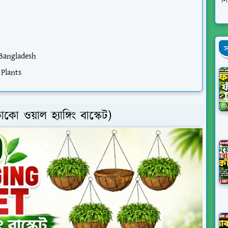
স
n
স
Bangladesh
Plants
ওয়াল হ্যাঙ্গিং বাস্কেট)