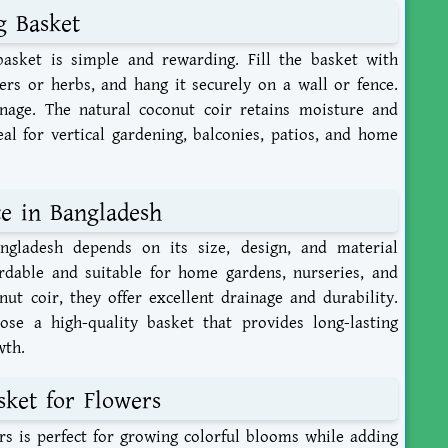
g Basket
basket
is simple and rewarding. Fill the basket with
wers or herbs, and hang it securely on a wall or fence.
nage. The natural coconut coir retains moisture and
al for vertical gardening, balconies, patios, and home
ce in Bangladesh
ngladesh
depends on its size, design, and material
fordable and suitable for home gardens, nurseries, and
ut coir, they offer excellent drainage and durability.
se a high-quality basket that provides long-lasting
wth.
sket for Flowers
rs
is perfect for growing colorful blooms while adding